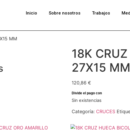
Inicio
Sobre nosotros
Trabajos
Med
7X15 MM
18K CRUZ
27X15 M
s
120,86
€
Sin existencias
Categoría:
CRUCES
Etiqu