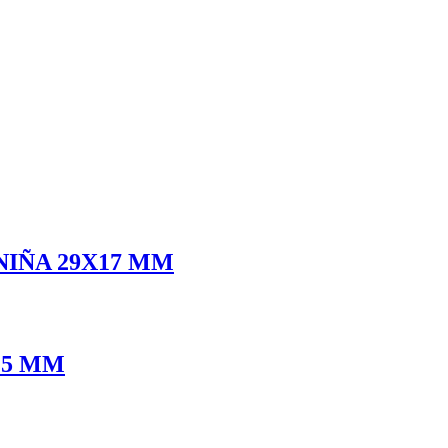
IÑA 29X17 MM
.5 MM