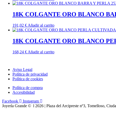
18K COLGANTE ORO BLANCO BAR
191,02
€
Añadir al carrito
18K COLGANTE ORO BLANCO PER
168,24
€
Añadir al carrito
Aviso Legal
Política de privacidad
Política de cookies
Política de compra
Accesibilidad
Facebook
Instagram
Joyería Grande © l 2026 | Plaza del Arcipreste nº3, Tomelloso, Ciud