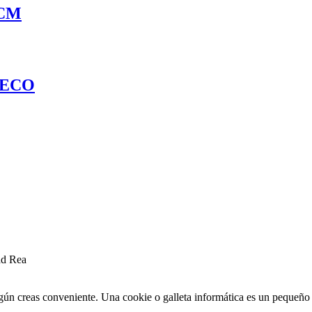
 CM
UECO
ad Rea
egún creas conveniente. Una cookie o galleta informática es un pequeñ