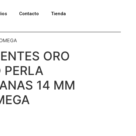
ios
Contacto
Tienda
 OMEGA
IENTES ORO
 PERLA
ANAS 14 MM
MEGA