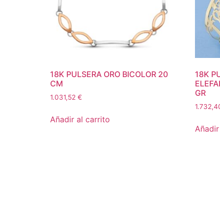
18K PULSERA ORO BICOLOR 20
18K P
CM
ELEFA
GR
1.031,52
€
1.732,
Añadir al carrito
Añadir 