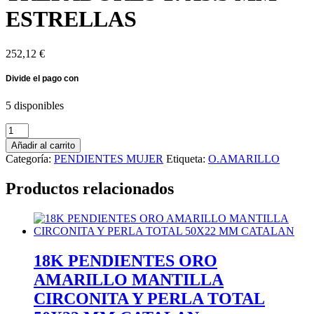
ESTRELLAS
252,12
€
5 disponibles
18K
PENDIENTES
Añadir al carrito
TREPADORES
Categoría:
PENDIENTES MUJER
Etiqueta:
O.AMARILLO
17X3.5
MM
Productos relacionados
ESTRELLAS
cantidad
18K PENDIENTES ORO
AMARILLO MANTILLA
CIRCONITA Y PERLA TOTAL