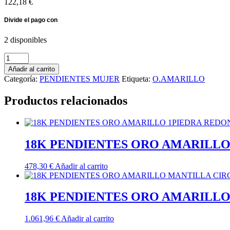
122,18
€
2 disponibles
18K
PENDIENTES
Añadir al carrito
ORO
Categoría:
PENDIENTES MUJER
Etiqueta:
O.AMARILLO
AMARILLO
CRUZ
Productos relacionados
DE
SANTIAGO
17X8
MM
BOLA
18K PENDIENTES ORO AMARILLO
3
MM
478,30
€
Añadir al carrito
PRESION
cantidad
18K PENDIENTES ORO AMARILLO
1.061,96
€
Añadir al carrito